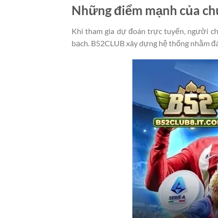
Những điểm mạnh của ch
Khi tham gia dự đoán trực tuyến, người c
bạch. B52CLUB xây dựng hệ thống nhằm đáp ứ