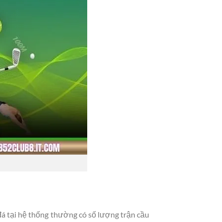
đá tại hệ thống thường có số lượng trận cầu