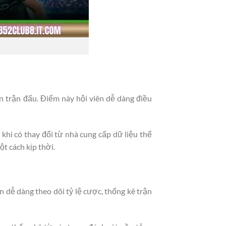
ến trận đấu. Điểm này hội viên dễ dàng điều
khi có thay đổi từ nhà cung cấp dữ liệu thể
t cách kịp thời.
n dễ dàng theo dõi tỷ lệ cược, thống kê trận