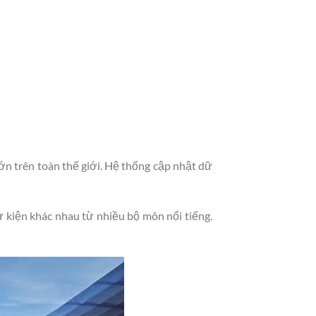
ớn trên toàn thế giới. Hệ thống cập nhật dữ
 kiện khác nhau từ nhiều bộ môn nổi tiếng.