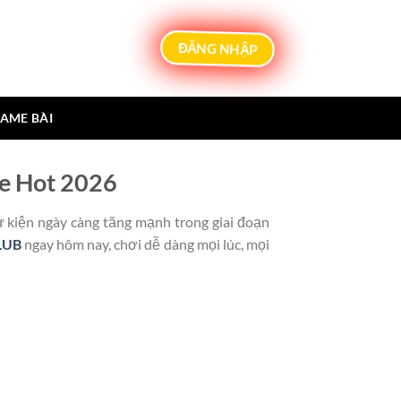
ĐĂNG NHẬP
AME BÀI
e Hot 2026
ự kiện ngày càng tăng mạnh trong giai đoạn
LUB
ngay hôm nay, chơi dễ dàng mọi lúc, mọi