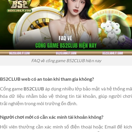
FAQ về cổng game B52CLUB hiện nay
B52CLUB web có an toàn khi tham gia không?
Cổng game
B52CLUB
áp dụng nhiều lớp bảo mật và hệ thống m
hóa dữ liệu nhằm bảo vệ thông tin tài khoản, giúp người chơi
trải nghiệm trong môi trường ổn định.
Người chơi mới có cần xác minh tài khoản không?
Hội viên thường cần xác minh số điện thoại hoặc Email để kích