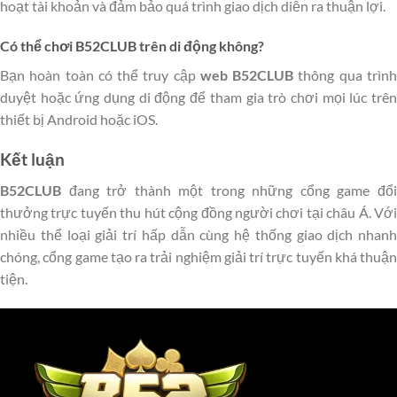
hoạt tài khoản và đảm bảo quá trình giao dịch diễn ra thuận lợi.
Có thể chơi B52CLUB trên di động không?
Bạn hoàn toàn có thể truy cập
web B52CLUB
thông qua trìn
duyệt hoặc ứng dụng di động để tham gia trò chơi mọi lúc trên
thiết bị Android hoặc iOS.
Kết luận
B52CLUB
đang trở thành một trong những cổng game đổi
thưởng trực tuyến thu hút cộng đồng người chơi tại châu Á. Với
nhiều thể loại giải trí hấp dẫn cùng hệ thống giao dịch nhanh
chóng, cổng game tạo ra trải nghiệm giải trí trực tuyến khá thuận
tiện.