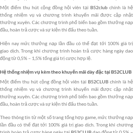
Một điểm thu hút cộng đồng hội viên tại
B52club
chính là hệ
thống nhiệm vụ và chương trình khuyến mãi được cập nhật
thường xuyên. Các chương trình phổ biến bao gồm thưởng nạp
đầu, hoàn trả cược và sự kiện thi đấu theo tuần.
Hiện nay mức thưởng nạp lần đầu có thể đạt tới 100% giá trị
giao dịch. Trong khi chương trình hoàn trả cược hàng ngày dao
động từ 0,5% – 1,5% tổng giá trị cược hợp lệ.
Hệ thống nhiệm vụ kèm theo khuyến mãi dày đặc tại B52CLUB
Một điểm thu hút cộng đồng hội viên tại
B52CLUB
chính là hệ
thống nhiệm vụ và chương trình khuyến mãi được cập nhật
thường xuyên. Các chương trình phổ biến bao gồm thưởng nạp
đầu, hoàn trả cược và sự kiện thi đấu theo tuần.
Theo thông tin từ một số trang tổng hợp game, mức thưởng nạp
lần đầu có thể đạt tới 100% giá trị giao dịch. Trong khi chương
trình hoàn trả cược hàng ngày tại
B52CLUB
dao động từ 0,5% 