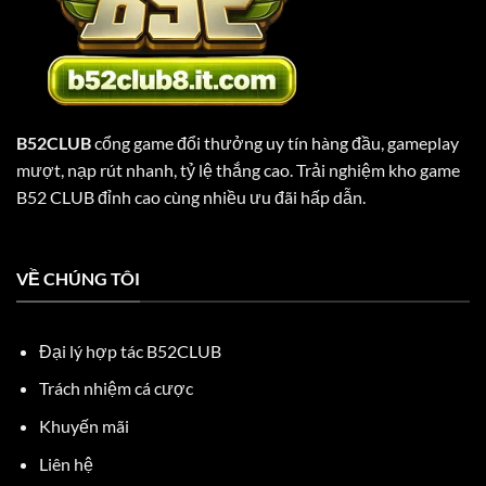
B52CLUB
cổng game đổi thưởng uy tín hàng đầu, gameplay
mượt, nạp rút nhanh, tỷ lệ thắng cao. Trải nghiệm kho game
B52 CLUB đỉnh cao cùng nhiều ưu đãi hấp dẫn.
VỀ CHÚNG TÔI
Đại lý hợp tác
B52CLUB
Trách nhiệm cá cược
Khuyến mãi
Liên hệ