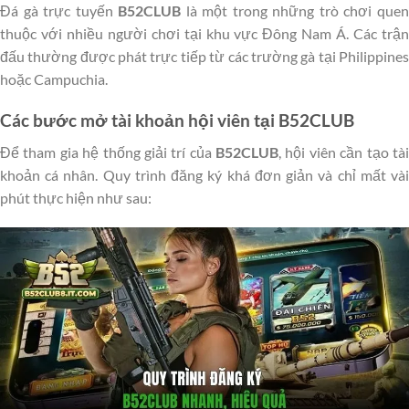
Đá gà trực tuyến
B52CLUB
là một trong những trò chơi que
thuộc với nhiều người chơi tại khu vực Đông Nam Á. Các trận
đấu thường được phát trực tiếp từ các trường gà tại Philippines
hoặc Campuchia.
Các bước mở tài khoản hội viên tại B52CLUB
Để tham gia hệ thống giải trí của
B52CLUB
, hội viên cần tạo tà
khoản cá nhân. Quy trình đăng ký khá đơn giản và chỉ mất vài
phút thực hiện như sau: