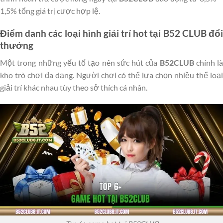
1,5% tổng giá trị cược hợp lệ.
Điểm danh các loại hình giải trí hot tại B52 CLUB đổi
thưởng
Một trong những yếu tố tạo nên sức hút của
B52CLUB
chính là
kho trò chơi đa dạng. Người chơi có thể lựa chọn nhiều thể loại
giải trí khác nhau tùy theo sở thích cá nhân.