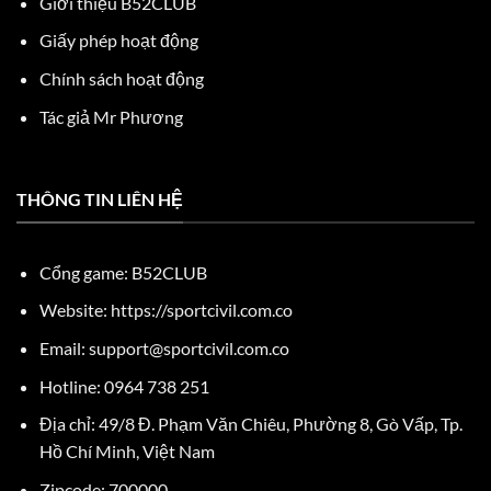
Giới thiệu
B52CLUB
Giấy phép hoạt động
Chính sách hoạt động
Tác giả Mr Phương
THÔNG TIN LIÊN HỆ
Cổng game: B52CLUB
Website:
https://sportcivil.com.co
Email:
support@sportcivil.com.co
Hotline: 0964 738 251
Địa chỉ: 49/8 Đ. Phạm Văn Chiêu, Phường 8, Gò Vấp, Tp.
Hồ Chí Minh, Việt Nam
Zipcode: 700000