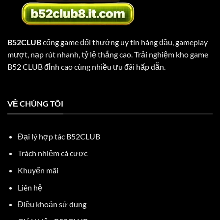
B52CLUB
cổng game đổi thưởng uy tín hàng đầu, gameplay
mượt, nạp rút nhanh, tỷ lệ thắng cao. Trải nghiệm kho game
B52 CLUB đỉnh cao cùng nhiều ưu đãi hấp dẫn.
VỀ CHÚNG TÔI
Đại lý hợp tác
B52CLUB
Trách nhiệm cá cược
Khuyến mãi
Liên hệ
Điều khoản sử dụng