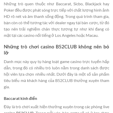
Những trò quen thuộc như Baccarat, Sicbo, Blackjack hay
Poker đều được phát sóng trực tiếp với chất lượng hình ảnh
HD rõ nét và âm thanh sống động. Trong quá trình tham gia,
bạn còn có thể tương tác với dealer ngay tại bàn cược, từ đó
tạo nên trải nghiệm chân thực tương tự như khi đang có
mặt tại các casino nổi tiếng ở Los Angeles hoặc Macau.
Những trò chơi casino B52CLUB không nên bỏ
lỡ
Danh mục này quy tụ hàng loạt game casino trực tuyến hấp
dẫn, trong đó có nhiều trò luôn nằm trong danh sách được
hội viên lựa chọn nhiều nhất. Dưới đây là một số sản phẩm
tiêu biểu mà khách hàng của B52CLUB thường xuyên tham
gia.
Baccarat kinh điển
Đây là trò chơi xuất hiện thường xuyên trong các phòng live
casino B52CLUB
. Trong mỗi ván, bàn cược sẽ có 2 lựa chọn