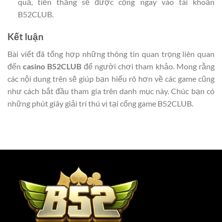
quả, tiền thắng sẽ được cộng ngay vào tài khoản
B52CLUB.
Kết luận
Bài viết đã tổng hợp những thông tin quan trọng liên quan
đến
casino B52CLUB
để người chơi tham khảo. Mong rằng
các nội dung trên sẽ giúp bạn hiểu rõ hơn về các game cũng
như cách bắt đầu tham gia trên danh mục này. Chúc bạn có
những phút giây giải trí thú vị tại cổng game B52CLUB.