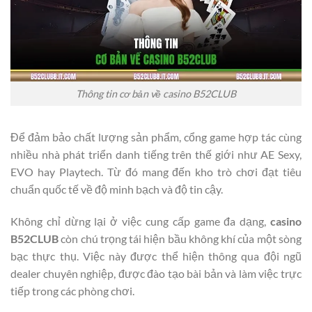
Thông tin cơ bản về casino B52CLUB
Để đảm bảo chất lượng sản phẩm, cổng game hợp tác cùng
nhiều nhà phát triển danh tiếng trên thế giới như AE Sexy,
EVO hay Playtech. Từ đó mang đến kho trò chơi đạt tiêu
chuẩn quốc tế về độ minh bạch và độ tin cậy.
Không chỉ dừng lại ở việc cung cấp game đa dạng,
casino
B52CLUB
còn chú trọng tái hiện bầu không khí của một sòng
bạc thực thụ. Việc này được thể hiện thông qua đội ngũ
dealer chuyên nghiệp, được đào tạo bài bản và làm việc trực
tiếp trong các phòng chơi.